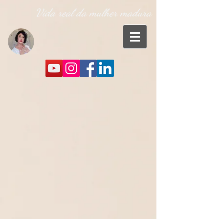
Vida real da mulher madura