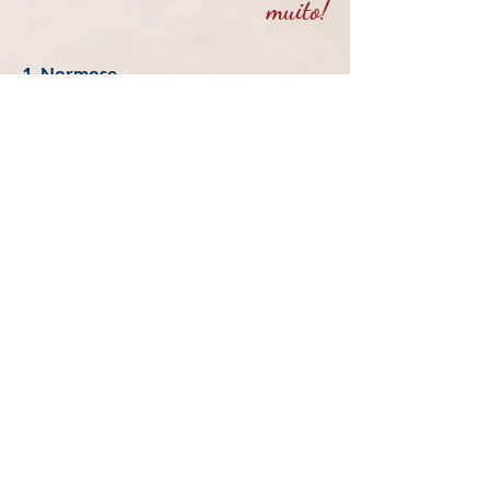
muito!
1. Normose -
https://www.youtube.com/channel/
UCqBY-VQ2BxHOWnVpuC7swrw
2. Meteoro Brasil -
https://www.youtube.com/channel/
UCk5BcU1rOy6hepflk7_q_Pw
3. Mimimídias
-
https://www.youtube.com/channel/
UCg0CfiR_iKjBOYgeHps17BA
4. Henry Bugalho
-
https://www.youtube.com/user/hen
rybugalho
5. Spotniks -
https://www.youtube.com/user/tvsp
otniks
6. Tempero Drag
-
https://www.youtube.com/channel/