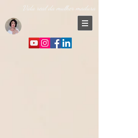
Vida real da mulher madura