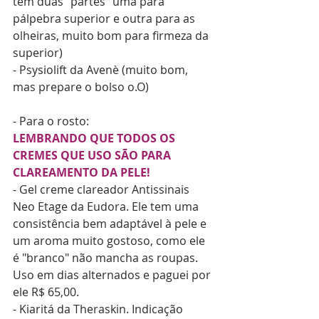
tem duas "partes" uma para 
pálpebra superior e outra para as 
olheiras, muito bom para firmeza da 
superior)
- Psysiolift da Avenè (muito bom, 
mas prepare o bolso o.O)
- Para o rosto:
LEMBRANDO QUE TODOS OS 
CREMES QUE USO SÃO PARA 
CLAREAMENTO DA PELE!
- Gel creme clareador Antissinais 
Neo Etage da Eudora. Ele tem uma 
consistência bem adaptável à pele e 
um aroma muito gostoso, como ele 
é "branco" não mancha as roupas. 
Uso em dias alternados e paguei por 
ele R$ 65,00.
- Kiaritá da Theraskin. Indicação 