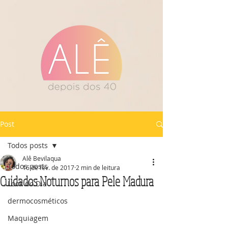
Post
Todos posts
Alê Bevilaqua
Todos posts
16 de fev. de 2017
2 min de leitura
Cuidados Noturnos para Pele Madura
Look do Dia
dermocosméticos
Maquiagem