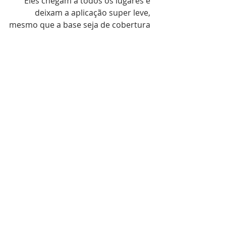
Eles chegam a todos os lugares e 
deixam a aplicação super leve, 
mesmo que a base seja de cobertura 
mais pesada. O processo de 
espalhar a base pelo rosto fica mais 
fácil pois uma cerda deposita e outra 
ajuda a "espalhar" o produto... uma 
glória!!!!