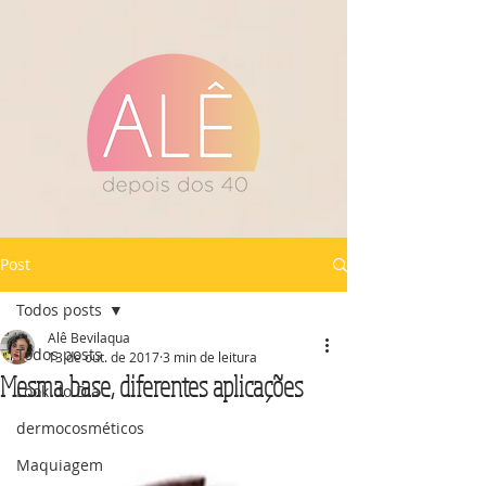
Post
Todos posts
Alê Bevilaqua
Todos posts
13 de out. de 2017
3 min de leitura
Mesma base, diferentes aplicações
Look do Dia
dermocosméticos
Maquiagem