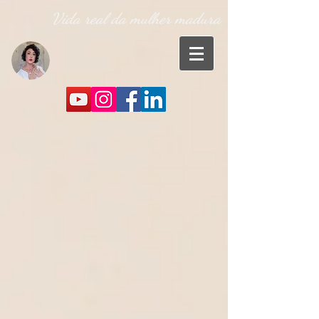
Vida real da mulher madura